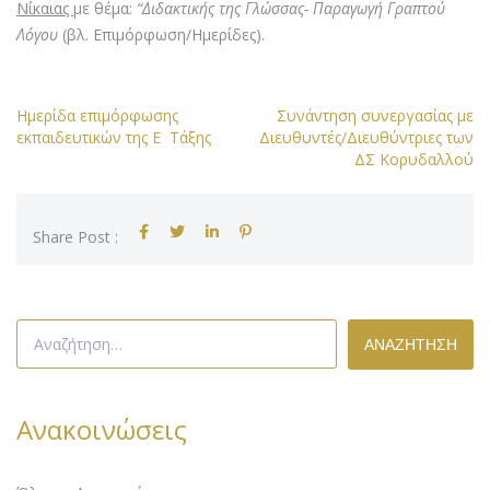
Τάξης
Νίκαιας
με θέμα:
“Διδακτικής της Γλώσσας- Παραγωγή Γραπτού
Λόγου
(βλ. Επιμόρφωση/Ημερίδες).
Πλοήγηση
Ημερίδα επιμόρφωσης
Συνάντηση συνεργασίας με
εκπαιδευτικών της Ε Τάξης
Διευθυντές/Διευθύντριες των
άρθρων
ΔΣ Κορυδαλλού
Share Post :
Αναζήτηση
για:
Ανακοινώσεις